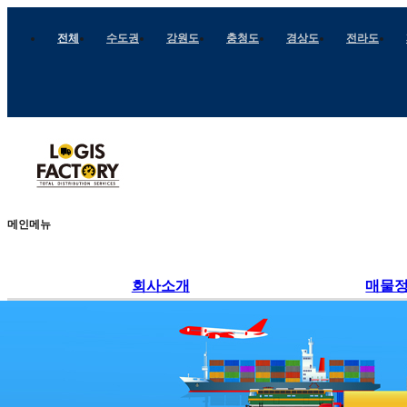
전체
수도권
강원도
충청도
경상도
전라도
메인메뉴
회사소개
매물