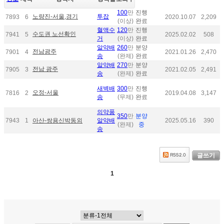
100
만
진행
노량진-서울,경기
투잡
7893
6
2020.10.07
2,209
(이상)
완료
혈액수
120
만
진행
수도권 노선확인
7941
5
2025.02.02
508
거
(이상)
완료
알약배
260
만
분양
전남광주
7901
4
2021.01.26
2,470
송
(완제)
완료
알약배
270
만
분양
전남 광주
7905
3
2021.02.05
2,491
송
(완제)
완료
새벽배
300
만
진행
오정-서울
7816
2
2019.04.08
3,147
송
(무제)
완료
의약품
350
만
분양
7943
1
아산-쌍용신박동외
알약배
2025.05.16
390
(완제)
중
송
글쓰기
1