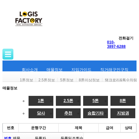
전화걸기
010-
3897-6288
회사소개
매물정보
지입가이드
직거래구인구직
1톤정보
2.5톤정보
5톤정보
8톤이상정보
탱크로리&특수차량
매물정보
1톤
2.5톤
5톤
8톤
당사
추천
승합기타
지방권
번호
운행구간
제목
급여
상태
번호
제목
등록자
등록일
조회수