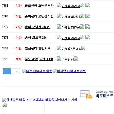
7881
야간
화도센터-오남센터간
마켓컬리간선
7880
야간
송파센터-오남센터간
마켓컬리간선
7879
야간
송파-오남간 2회전
마켓컬리간선
7878
야간
송파-화도간 2회
마켓컬리간선
7833
야간
안산센터-인천서구
아워홈5톤냉탑
7828
새벽
수도권5회,강원권1회
수퍼신선
1
2