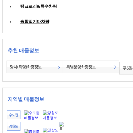
탱크로리&특수차량
승합및기타차량
추천 매물정보
지역별 매물정보