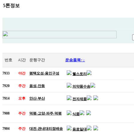
5톤정보
번호
시간
운행구간
운송품목↑↓
7933
야간
평택오성-용인구성
웰스토리
7920
주간
음성-안동
의약품수송
7914
오후
안산-부산
전자제품
7908
주간
덕평-고양-파주-덕평
식품
7904
주간
대전-관내대리점배송
음료일대