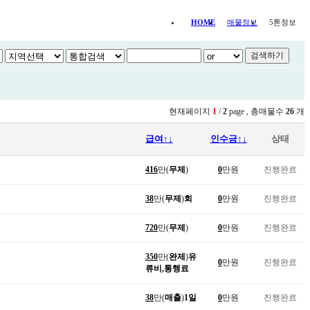
HOME
매물정보
5톤정보
현재페이지
1
/
2
page , 총매물수
26
개
급여↑↓
인수금↑↓
상태
416
만(
무제
)
0
만원
진행완료
38
만(
무제
)
회
0
만원
진행완료
720
만(
무제
)
0
만원
진행완료
350
만(
완제
)
유
0
만원
진행완료
류비,통행료
38
만(
매출
)
1일
0
만원
진행완료