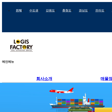
전체
수도권
강원도
충청도
경상도
전라도
메인메뉴
회사소개
매물