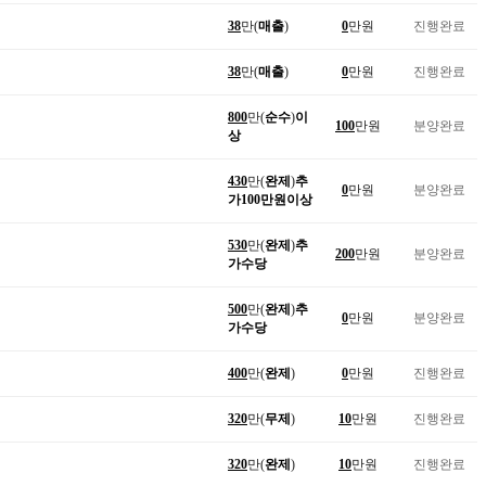
38
만(
매출
)
0
만원
진행완료
38
만(
매출
)
0
만원
진행완료
800
만(
순수
)
이
100
만원
분양완료
상
430
만(
완제
)
추
0
만원
분양완료
가100만원이상
530
만(
완제
)
추
200
만원
분양완료
가수당
500
만(
완제
)
추
0
만원
분양완료
가수당
400
만(
완제
)
0
만원
진행완료
320
만(
무제
)
10
만원
진행완료
320
만(
완제
)
10
만원
진행완료