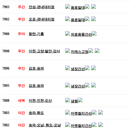
7903
주간
안성-관내대리점
음료일대
7902
주간
오포-관내대리점
음료일대
7900
주야
동탄-기흥
의료용품간선
7898
주간
이천-고양,발안-강서
지에스고정
7896
주간
김포-송파
냉장간선
7895
주간
김포-송파
냉장간선
7888
새벽
이천-인천,오산
냉윙
7883
야간
송파-화도
마켓컬리간선
7882
야간
송파-오남, 화도-오남
마켓컬리간선