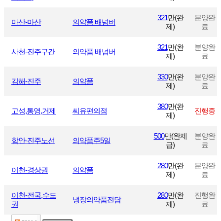
321
만(완
분양완
마산-마산
의약품 배넘버
제)
료
321
만(완
분양완
사천-진주구간
의약품 배넘버
제)
료
330
만(완
분양완
김해-진주
의약품
제)
료
380
만(완
고성,통영,거제
씨유편의점
진행중
제)
500
만(완제
분양완
함안-진주노선
의약품주5일
급)
료
280
만(완
분양완
이천-경상권
의약품
제)
료
이천-전국,수도
280
만(완
진행완
냉장의약품전담
권
제)
료