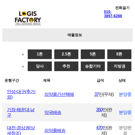
전화걸기
010-
3897-6288
매물정보
1톤
2.5톤
5톤
8톤
당사
추천
승합기타
지방권
운행구간
제목
급여
상태
안성-대구(추가:
의약품간선택배
37
만(무제)
분양중
외)
기장-해운대,남
350
만(완
약국배송
분양중
구
제)
대전-경상권(상
470
만(완
분양완
의약품배송
세참조)
제)
료