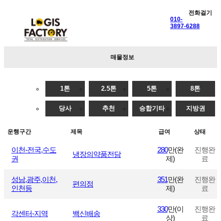
전화걸기
010-
3897-6288
매물정보
1톤
2.5톤
5톤
8톤
당사
추천
승합기타
지방권
운행구간
제목
급여
상태
이천-전국,수도
280
만(완
진행완
냉장의약품전담
권
제)
료
성남,광주,이천,
351
만(완
진행완
편의점
인천등
제)
료
330
만(이
진행완
각센터-지역
백신배송
상)
료